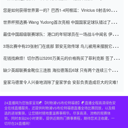
震惊
您是如何获得世界第一的？巴西1-4阿根廷：Vinicius 0射击90分钟
内
世界杯预选赛-Wang Yudong首次亮相 中国国家足球队错过了世界
杯0-2
最佳中国超级联赛球队：港口的年轻球员在一场战斗中闻名 伊万放
弃了泰桑（Taishan）
3场比赛中有23张射门在底部 郭安无效传球 鸟儿被用来摆脱它
Setien痴迷于三名后卫
花钱找麻烦！切尔西以5200万美元的价格购买了菲利克斯 签了7年
并在半年内租了夏窗口
缺少英超联赛金靴位三连胜 海拉德落后6球 只有两个连续三个连续
三靴
皇家马德里令人兴奋地消除了皇家学会 安彭负责造成巨大的灾难！
24直播网为您独家呈现☯️【利物浦VS布伦特福德】☯️直播全程高清绿色安
全在线直播服务，还提供利物浦VS布伦特福德直播全场比赛回放，以及精
选的进球集锦，让您随时随地重温赛事精华。尽享高清、流畅的观赛体
验，同时本站24小时更新，提供近期热门赛事赛程，期待您关注收藏，一
切尽在24直播网！