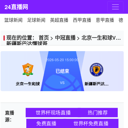
24直播网
篮球新闻
足球新闻
英超直播
西甲直播
意甲直播
德甲
现在的位置：
首页
>
中冠直播
>
北京一生和球VS
新疆斯巴达懂球哥
2026-05-20 15:00:00
已结束
VS
北京一生和球
新疆斯巴达懂球哥
世界杯现场直播
热门推荐
直播
源：
免费直播
世界杯免费直播