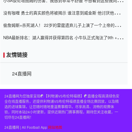
小SA谈论塔图姆的伤害：我感到非常不舒服 不想看到这些我向他
道歉
没有咖喱 勇士的真实颜色将被揭示 谁注意到威金斯 他讨厌他的老
老板
偷詹姆斯+杀死湖人！ 22岁的雷霆遗弃儿子上演了一个上帝的剧
本：疯狂的反击争夺1亿元人民币的合同
NBA最新排名：湖人赢得并获得第四名 小牛队正式淘汰了9th + 76
人
友情链接
24直播网
24直播网为您独家呈现☯️【利物浦VS布伦特福德】☯️直播全程高清绿色安
全在线直播服务，还提供利物浦VS布伦特福德直播全场比赛回放，以及精
选的进球集锦，让您随时随地重温赛事精华。尽享高清、流畅的观赛体
验，同时本站24小时更新，提供近期热门赛事赛程，期待您关注收藏，一
切尽在24直播网！
24直播网 | All Football App
网站地图