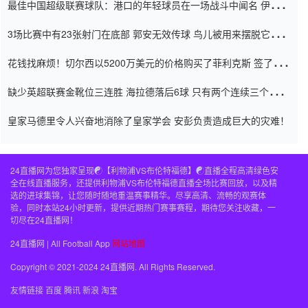
最佳中国超级联赛球队：港口的年轻球员在一场战斗中闻名 伊万放
弃了泰桑（Taishan）
3场比赛中有23张射门在底部 郭安无效传球 鸟儿被用来摆脱它
Setien痴迷于三名后卫
花钱找麻烦！切尔西以5200万美元的价格购买了菲利克斯 签了7年
并在半年内租了夏窗口
缺少英超联赛金靴位三连胜 海拉德落后6球 只有两个连续三个连续
三靴
皇家马德里令人兴奋地消除了皇家学会 安彭负责造成巨大的灾难！
24直播网为您独家呈现☯️【利物浦VS布伦特福德】☯️直播全程高清绿色安
全在线直播服务，还提供利物浦VS布伦特福德直播全场比赛回放，以及精
选的进球集锦，让您随时随地重温赛事精华。尽享高清、流畅的观赛体
验，同时本站24小时更新，提供近期热门赛事赛程，期待您关注收藏，一
切尽在24直播网！
24直播网 | All Football App
网站地图
Copyright © 2021-2024 24直播网. All Rights Reserved.
友情链接
百度
腾讯
新浪
淘宝