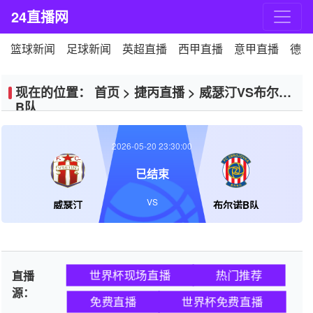
24直播网
篮球新闻
足球新闻
英超直播
西甲直播
意甲直播
德甲
现在的位置：
首页
>
捷丙直播
>
威瑟汀VS布尔诺
B队
2026-05-20 23:30:00
已结束
VS
威瑟汀
布尔诺B队
世界杯现场直播
热门推荐
直播
源：
免费直播
世界杯免费直播