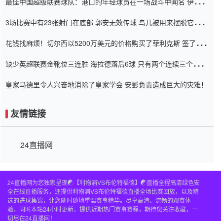
最佳中国超级联赛球队：港口的年轻球员在一场战斗中闻名 伊万放
弃了泰桑（Taishan）
3场比赛中有23张射门在底部 郭安无效传球 鸟儿被用来摆脱它
Setien痴迷于三名后卫
花钱找麻烦！切尔西以5200万美元的价格购买了菲利克斯 签了7年
并在半年内租了夏窗口
缺少英超联赛金靴位三连胜 海拉德落后6球 只有两个连续三个连续
三靴
皇家马德里令人兴奋地消除了皇家学会 安彭负责造成巨大的灾难！
友情链接
24直播网
24直播网为您独家呈现☯️【利物浦VS布伦特福德】☯️直播全程高清绿色安
全在线直播服务，还提供利物浦VS布伦特福德直播全场比赛回放，以及精
选的进球集锦，让您随时随地重温赛事精华。尽享高清、流畅的观赛体
验，同时本站24小时更新，提供近期热门赛事赛程，期待您关注收藏，一
切尽在24直播网！