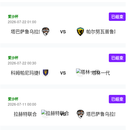
爱沙杯
已结束
2026-07-22 01:00
塔巴萨鲁乌拉萨巴特
帕尔努瓦普鲁斯
VS
爱沙杯
已结束
2026-07-22 00:30
科姆帕尼玛捷梅
塔林一代
VS
爱沙杯
已结束
2026-07-11 00:00
拉赫特联合
塔巴萨鲁乌拉萨巴特
VS