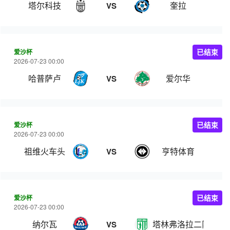
塔尔科技
奎拉
VS
爱沙杯
已结束
2026-07-23 00:00
哈普萨卢
爱尔华
VS
爱沙杯
已结束
2026-07-23 00:00
祖维火车头
亨特体育
VS
爱沙杯
已结束
2026-07-23 00:00
纳尔瓦
塔林弗洛拉二队
VS