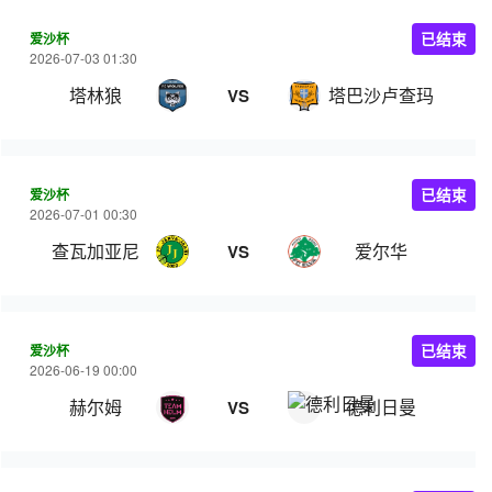
爱沙杯
已结束
2026-07-03 01:30
塔林狼
塔巴沙卢查玛
VS
爱沙杯
已结束
2026-07-01 00:30
查瓦加亚尼
爱尔华
VS
爱沙杯
已结束
2026-06-19 00:00
赫尔姆
德利日曼
VS