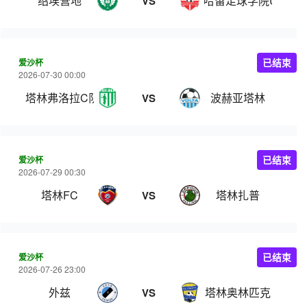
绍埃营地
哈留足球学院U21
VS
爱沙杯
已结束
2026-07-30 00:00
塔林弗洛拉C队
波赫亚塔林
VS
爱沙杯
已结束
2026-07-29 00:30
塔林FC
塔林扎普
VS
爱沙杯
已结束
2026-07-26 23:00
外兹
塔林奥林匹克
VS