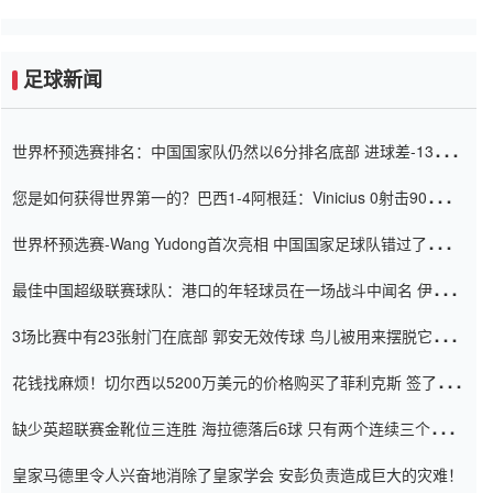
足球新闻
世界杯预选赛排名：中国国家队仍然以6分排名底部 进球差-13令人
震惊
您是如何获得世界第一的？巴西1-4阿根廷：Vinicius 0射击90分钟
内
世界杯预选赛-Wang Yudong首次亮相 中国国家足球队错过了世界
杯0-2
最佳中国超级联赛球队：港口的年轻球员在一场战斗中闻名 伊万放
弃了泰桑（Taishan）
3场比赛中有23张射门在底部 郭安无效传球 鸟儿被用来摆脱它
Setien痴迷于三名后卫
花钱找麻烦！切尔西以5200万美元的价格购买了菲利克斯 签了7年
并在半年内租了夏窗口
缺少英超联赛金靴位三连胜 海拉德落后6球 只有两个连续三个连续
三靴
皇家马德里令人兴奋地消除了皇家学会 安彭负责造成巨大的灾难！