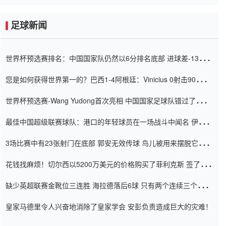
足球新闻
世界杯预选赛排名：中国国家队仍然以6分排名底部 进球差-13令人
震惊
您是如何获得世界第一的？巴西1-4阿根廷：Vinicius 0射击90分钟
内
世界杯预选赛-Wang Yudong首次亮相 中国国家足球队错过了世界
杯0-2
最佳中国超级联赛球队：港口的年轻球员在一场战斗中闻名 伊万放
弃了泰桑（Taishan）
3场比赛中有23张射门在底部 郭安无效传球 鸟儿被用来摆脱它
Setien痴迷于三名后卫
花钱找麻烦！切尔西以5200万美元的价格购买了菲利克斯 签了7年
并在半年内租了夏窗口
缺少英超联赛金靴位三连胜 海拉德落后6球 只有两个连续三个连续
三靴
皇家马德里令人兴奋地消除了皇家学会 安彭负责造成巨大的灾难！