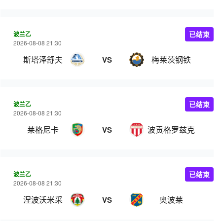
波兰乙
已结束
2026-08-08 21:30
斯塔泽舒夫
梅莱茨钢铁
VS
波兰乙
已结束
2026-08-08 21:30
莱格尼卡
波贡格罗兹克
VS
波兰乙
已结束
2026-08-08 21:30
涅波沃米采
奥波莱
VS