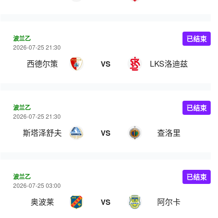
波兰乙
已结束
2026-07-25 21:30
西德尔策
LKS洛迪兹
VS
波兰乙
已结束
2026-07-25 21:30
斯塔泽舒夫
查洛里
VS
波兰乙
已结束
2026-07-25 03:00
奥波莱
阿尔卡
VS