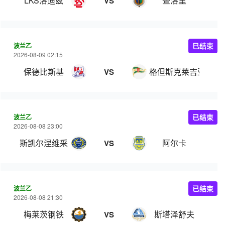
LKS洛迪兹
查洛里
VS
波兰乙
已结束
2026-08-09 02:15
保德比斯基
格但斯克莱吉亚
VS
波兰乙
已结束
2026-08-08 23:00
斯凯尔涅维采
阿尔卡
VS
波兰乙
已结束
2026-08-08 21:30
梅莱茨钢铁
斯塔泽舒夫
VS