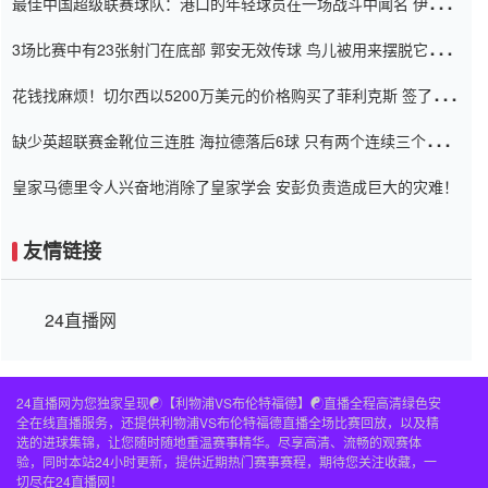
最佳中国超级联赛球队：港口的年轻球员在一场战斗中闻名 伊万放
弃了泰桑（Taishan）
3场比赛中有23张射门在底部 郭安无效传球 鸟儿被用来摆脱它
Setien痴迷于三名后卫
花钱找麻烦！切尔西以5200万美元的价格购买了菲利克斯 签了7年
并在半年内租了夏窗口
缺少英超联赛金靴位三连胜 海拉德落后6球 只有两个连续三个连续
三靴
皇家马德里令人兴奋地消除了皇家学会 安彭负责造成巨大的灾难！
友情链接
24直播网
24直播网为您独家呈现☯️【利物浦VS布伦特福德】☯️直播全程高清绿色安
全在线直播服务，还提供利物浦VS布伦特福德直播全场比赛回放，以及精
选的进球集锦，让您随时随地重温赛事精华。尽享高清、流畅的观赛体
验，同时本站24小时更新，提供近期热门赛事赛程，期待您关注收藏，一
切尽在24直播网！