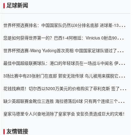
足球新闻
世界杯预选赛排名：中国国家队仍然以6分排名底部 进球差-13令人
震惊
您是如何获得世界第一的？巴西1-4阿根廷：Vinicius 0射击90分钟
内
世界杯预选赛-Wang Yudong首次亮相 中国国家足球队错过了世界
杯0-2
最佳中国超级联赛球队：港口的年轻球员在一场战斗中闻名 伊万放
弃了泰桑（Taishan）
3场比赛中有23张射门在底部 郭安无效传球 鸟儿被用来摆脱它
Setien痴迷于三名后卫
花钱找麻烦！切尔西以5200万美元的价格购买了菲利克斯 签了7年
并在半年内租了夏窗口
缺少英超联赛金靴位三连胜 海拉德落后6球 只有两个连续三个连续
三靴
皇家马德里令人兴奋地消除了皇家学会 安彭负责造成巨大的灾难！
友情链接