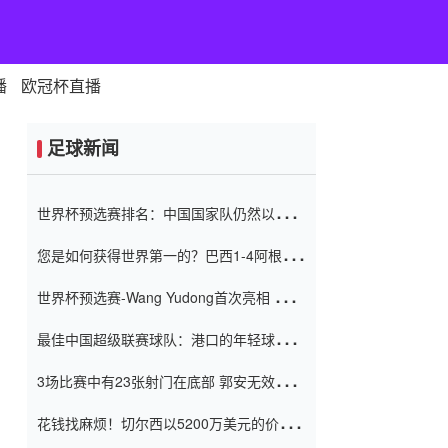
播
欧冠杯直播
足球新闻
世界杯预选赛排名：中国国家队仍然以6分
排名底部 进球差-13令人震惊
您是如何获得世界第一的？巴西1-4阿根
廷：Vinicius 0射击90分钟内
世界杯预选赛-Wang Yudong首次亮相 中国
国家足球队错过了世界杯0-2
最佳中国超级联赛球队：港口的年轻球员在
一场战斗中闻名 伊万放弃了泰桑
3场比赛中有23张射门在底部 郭安无效传球
（Taishan）
鸟儿被用来摆脱它 Setien痴迷于三名后卫
花钱找麻烦！切尔西以5200万美元的价格
购买了菲利克斯 签了7年 并在半年内租了夏