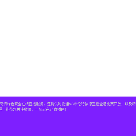
播全程高清绿色安全在线直播服务，还提供利物浦VS布伦特福德直播全场比赛回放，以
程，期待您关注收藏，一切尽在24直播网！