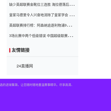
缺少英超联赛金靴位三连胜 海拉德落后6球
窗口
只有两个连续三个连续三靴
皇家马德里令人兴奋地消除了皇家学会 安
彭负责造成巨大的灾难！
英超联赛排行榜：阿森纳追逐利物浦9分 曼
联连续三件坏事
3场比赛中两个低级错误 中国超级联赛的前
守门员很老 是时候让位了 最好的继任者出
现
友情链接
24直播网
及精选的进球集锦，让您随时随地重温赛事精华。尽享高清、