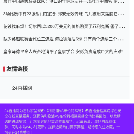
最佳中国超级联赛球队：港口的年轻球员在一场战斗中闻名 伊万放
弃了泰桑（Taishan）
3场比赛中有23张射门在底部 郭安无效传球 鸟儿被用来摆脱它
Setien痴迷于三名后卫
花钱找麻烦！切尔西以5200万美元的价格购买了菲利克斯 签了7年
并在半年内租了夏窗口
缺少英超联赛金靴位三连胜 海拉德落后6球 只有两个连续三个连续
三靴
皇家马德里令人兴奋地消除了皇家学会 安彭负责造成巨大的灾难！
友情链接
24直播网
24直播网为您独家呈现☯️【利物浦VS布伦特福德】☯️直播全程高清绿色安
全在线直播服务，还提供利物浦VS布伦特福德直播全场比赛回放，以及精
选的进球集锦，让您随时随地重温赛事精华。尽享高清、流畅的观赛体
验，同时本站24小时更新，提供近期热门赛事赛程，期待您关注收藏，一
切尽在24直播网！