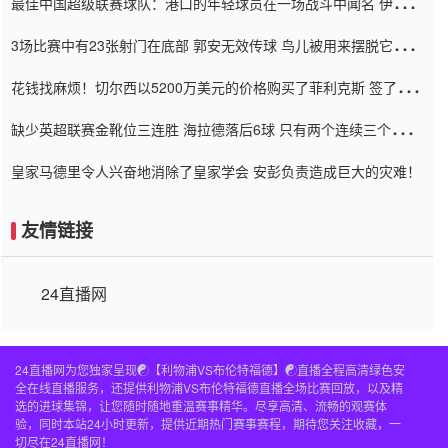
最佳中国超级联赛球队：港口的年轻球员在一场战斗中闻名 伊万放
弃了泰桑（Taishan）
3场比赛中有23张射门在底部 郭安无效传球 鸟儿被用来摆脱它
Setien痴迷于三名后卫
花钱找麻烦！切尔西以5200万美元的价格购买了菲利克斯 签了7年
并在半年内租了夏窗口
缺少英超联赛金靴位三连胜 海拉德落后6球 只有两个连续三个连续
三靴
皇家马德里令人兴奋地消除了皇家学会 安彭负责造成巨大的灾难！
友情链接
24直播网
24直播网为您独家呈现☯️【利物浦VS布伦特福德】☯️直播全程高清绿色安
全在线直播服务，还提供利物浦VS布伦特福德直播全场比赛回放，以及精
选的进球集锦，让您随时随地重温赛事精华。尽享高清、流畅的观赛体
验，同时本站24小时更新，提供近期热门赛事赛程，期待您关注收藏，一
切尽在24直播网！