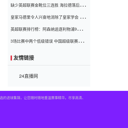
缺少英超联赛金靴位三连胜 海拉德落后6球
窗口
只有两个连续三个连续三靴
皇家马德里令人兴奋地消除了皇家学会 安
彭负责造成巨大的灾难！
英超联赛排行榜：阿森纳追逐利物浦9分 曼
联连续三件坏事
3场比赛中两个低级错误 中国超级联赛的前
守门员很老 是时候让位了 最好的继任者出
现
友情链接
24直播网
及精选的进球集锦，让您随时随地重温赛事精华。尽享高清、