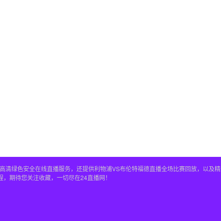
播全程高清绿色安全在线直播服务，还提供利物浦VS布伦特福德直播全场比赛回放，以
程，期待您关注收藏，一切尽在24直播网！