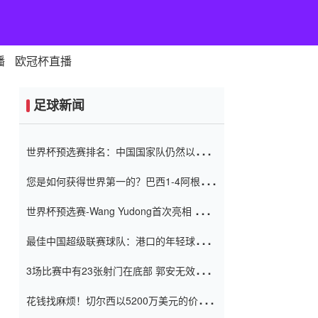
播
欧冠杯直播
足球新闻
世界杯预选赛排名：中国国家队仍然以6分
排名底部 进球差-13令人震惊
您是如何获得世界第一的？巴西1-4阿根
廷：Vinicius 0射击90分钟内
世界杯预选赛-Wang Yudong首次亮相 中国
国家足球队错过了世界杯0-2
最佳中国超级联赛球队：港口的年轻球员在
一场战斗中闻名 伊万放弃了泰桑
3场比赛中有23张射门在底部 郭安无效传球
（Taishan）
鸟儿被用来摆脱它 Setien痴迷于三名后卫
花钱找麻烦！切尔西以5200万美元的价格
购买了菲利克斯 签了7年 并在半年内租了夏