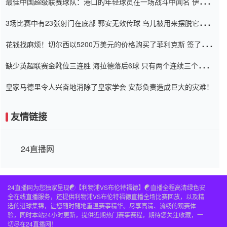
最佳中国超级联赛球队：港口的年轻球员在一场战斗中闻名 伊万放
弃了泰桑（Taishan）
3场比赛中有23张射门在底部 郭安无效传球 鸟儿被用来摆脱它
Setien痴迷于三名后卫
花钱找麻烦！切尔西以5200万美元的价格购买了菲利克斯 签了7年
并在半年内租了夏窗口
缺少英超联赛金靴位三连胜 海拉德落后6球 只有两个连续三个连续
三靴
皇家马德里令人兴奋地消除了皇家学会 安彭负责造成巨大的灾难！
友情链接
24直播网
24直播网为您独家呈现☯️【利物浦VS布伦特福德】☯️直播全程高清绿色安
全在线直播服务，还提供利物浦VS布伦特福德直播全场比赛回放，以及精
选的进球集锦，让您随时随地重温赛事精华。尽享高清、流畅的观赛体
验，同时本站24小时更新，提供近期热门赛事赛程，期待您关注收藏，一
切尽在24直播网！