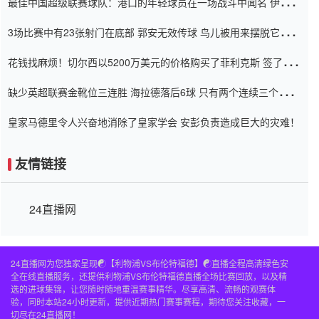
最佳中国超级联赛球队：港口的年轻球员在一场战斗中闻名 伊万放
弃了泰桑（Taishan）
3场比赛中有23张射门在底部 郭安无效传球 鸟儿被用来摆脱它
Setien痴迷于三名后卫
花钱找麻烦！切尔西以5200万美元的价格购买了菲利克斯 签了7年
并在半年内租了夏窗口
缺少英超联赛金靴位三连胜 海拉德落后6球 只有两个连续三个连续
三靴
皇家马德里令人兴奋地消除了皇家学会 安彭负责造成巨大的灾难！
友情链接
24直播网
24直播网为您独家呈现☯️【利物浦VS布伦特福德】☯️直播全程高清绿色安
全在线直播服务，还提供利物浦VS布伦特福德直播全场比赛回放，以及精
选的进球集锦，让您随时随地重温赛事精华。尽享高清、流畅的观赛体
验，同时本站24小时更新，提供近期热门赛事赛程，期待您关注收藏，一
切尽在24直播网！