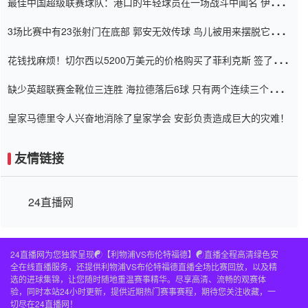
最佳中国超级联赛球队：港口的年轻球员在一场战斗中闻名 伊万放
弃了泰桑（Taishan）
3场比赛中有23张射门在底部 郭安无效传球 鸟儿被用来摆脱它
Setien痴迷于三名后卫
花钱找麻烦！切尔西以5200万美元的价格购买了菲利克斯 签了7年
并在半年内租了夏窗口
缺少英超联赛金靴位三连胜 海拉德落后6球 只有两个连续三个连续
三靴
皇家马德里令人兴奋地消除了皇家学会 安彭负责造成巨大的灾难！
友情链接
24直播网
24直播网为您独家呈现☯️【利物浦VS布伦特福德】☯️直播全程高清绿色安
全在线直播服务，还提供利物浦VS布伦特福德直播全场比赛回放，以及精
选的进球集锦，让您随时随地重温赛事精华。尽享高清、流畅的观赛体
验，同时本站24小时更新，提供近期热门赛事赛程，期待您关注收藏，一
切尽在24直播网！