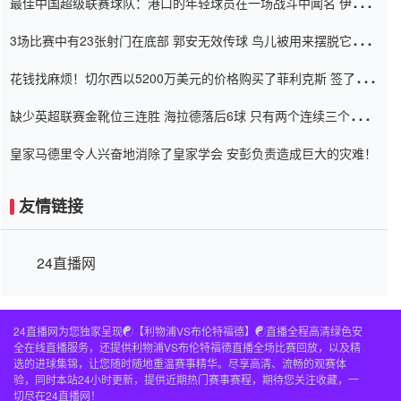
最佳中国超级联赛球队：港口的年轻球员在一场战斗中闻名 伊万放
弃了泰桑（Taishan）
3场比赛中有23张射门在底部 郭安无效传球 鸟儿被用来摆脱它
Setien痴迷于三名后卫
花钱找麻烦！切尔西以5200万美元的价格购买了菲利克斯 签了7年
并在半年内租了夏窗口
缺少英超联赛金靴位三连胜 海拉德落后6球 只有两个连续三个连续
三靴
皇家马德里令人兴奋地消除了皇家学会 安彭负责造成巨大的灾难！
友情链接
24直播网
24直播网为您独家呈现☯️【利物浦VS布伦特福德】☯️直播全程高清绿色安
全在线直播服务，还提供利物浦VS布伦特福德直播全场比赛回放，以及精
选的进球集锦，让您随时随地重温赛事精华。尽享高清、流畅的观赛体
验，同时本站24小时更新，提供近期热门赛事赛程，期待您关注收藏，一
切尽在24直播网！