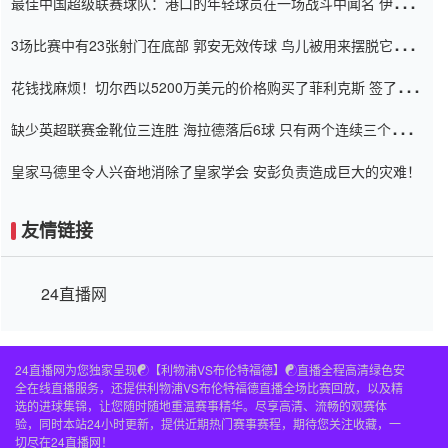
最佳中国超级联赛球队：港口的年轻球员在一场战斗中闻名 伊万放
弃了泰桑（Taishan）
3场比赛中有23张射门在底部 郭安无效传球 鸟儿被用来摆脱它
Setien痴迷于三名后卫
花钱找麻烦！切尔西以5200万美元的价格购买了菲利克斯 签了7年
并在半年内租了夏窗口
缺少英超联赛金靴位三连胜 海拉德落后6球 只有两个连续三个连续
三靴
皇家马德里令人兴奋地消除了皇家学会 安彭负责造成巨大的灾难！
友情链接
24直播网
24直播网为您独家呈现☯️【利物浦VS布伦特福德】☯️直播全程高清绿色安
全在线直播服务，还提供利物浦VS布伦特福德直播全场比赛回放，以及精
选的进球集锦，让您随时随地重温赛事精华。尽享高清、流畅的观赛体
验，同时本站24小时更新，提供近期热门赛事赛程，期待您关注收藏，一
切尽在24直播网！