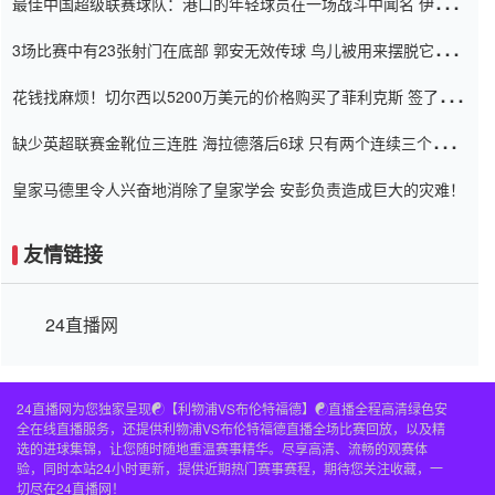
最佳中国超级联赛球队：港口的年轻球员在一场战斗中闻名 伊万放
弃了泰桑（Taishan）
3场比赛中有23张射门在底部 郭安无效传球 鸟儿被用来摆脱它
Setien痴迷于三名后卫
花钱找麻烦！切尔西以5200万美元的价格购买了菲利克斯 签了7年
并在半年内租了夏窗口
缺少英超联赛金靴位三连胜 海拉德落后6球 只有两个连续三个连续
三靴
皇家马德里令人兴奋地消除了皇家学会 安彭负责造成巨大的灾难！
友情链接
24直播网
24直播网为您独家呈现☯️【利物浦VS布伦特福德】☯️直播全程高清绿色安
全在线直播服务，还提供利物浦VS布伦特福德直播全场比赛回放，以及精
选的进球集锦，让您随时随地重温赛事精华。尽享高清、流畅的观赛体
验，同时本站24小时更新，提供近期热门赛事赛程，期待您关注收藏，一
切尽在24直播网！