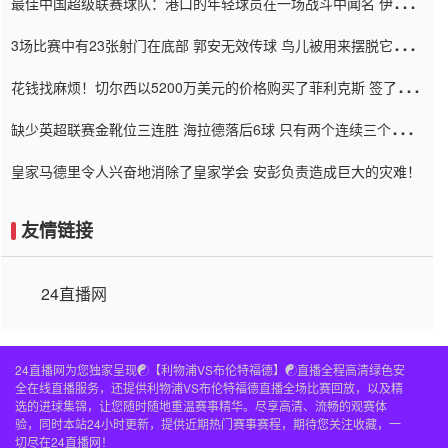
最佳中国超级联赛球队：港口的年轻球员在一场战斗中闻名 伊万放
弃了泰桑（Taishan）
3场比赛中有23张射门在底部 郭安无效传球 鸟儿被用来摆脱它
Setien痴迷于三名后卫
花钱找麻烦！切尔西以5200万美元的价格购买了菲利克斯 签了7年
并在半年内租了夏窗口
缺少英超联赛金靴位三连胜 海拉德落后6球 只有两个连续三个连续
三靴
皇家马德里令人兴奋地消除了皇家学会 安彭负责造成巨大的灾难！
友情链接
24直播网
24直播网为您独家呈现☯️【利物浦VS布伦特福德】☯️直播全程高清绿色安
全在线直播服务，还提供利物浦VS布伦特福德直播全场比赛回放，以及精
选的进球集锦，让您随时随地重温赛事精华。尽享高清、流畅的观赛体
验，同时本站24小时更新，提供近期热门赛事赛程，期待您关注收藏，一
切尽在24直播网！