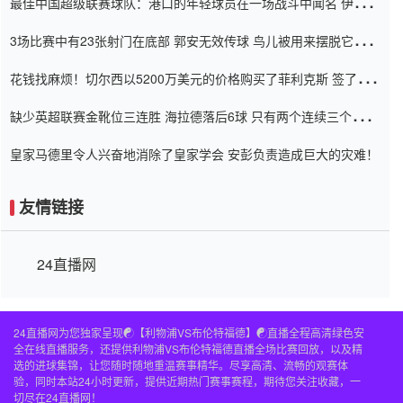
最佳中国超级联赛球队：港口的年轻球员在一场战斗中闻名 伊万放
弃了泰桑（Taishan）
3场比赛中有23张射门在底部 郭安无效传球 鸟儿被用来摆脱它
Setien痴迷于三名后卫
花钱找麻烦！切尔西以5200万美元的价格购买了菲利克斯 签了7年
并在半年内租了夏窗口
缺少英超联赛金靴位三连胜 海拉德落后6球 只有两个连续三个连续
三靴
皇家马德里令人兴奋地消除了皇家学会 安彭负责造成巨大的灾难！
友情链接
24直播网
24直播网为您独家呈现☯️【利物浦VS布伦特福德】☯️直播全程高清绿色安
全在线直播服务，还提供利物浦VS布伦特福德直播全场比赛回放，以及精
选的进球集锦，让您随时随地重温赛事精华。尽享高清、流畅的观赛体
验，同时本站24小时更新，提供近期热门赛事赛程，期待您关注收藏，一
切尽在24直播网！