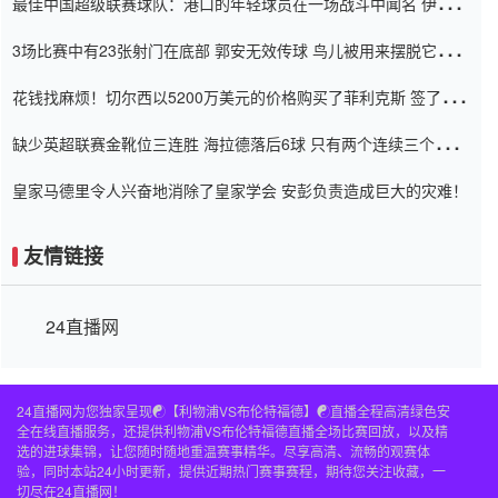
最佳中国超级联赛球队：港口的年轻球员在一场战斗中闻名 伊万放
弃了泰桑（Taishan）
3场比赛中有23张射门在底部 郭安无效传球 鸟儿被用来摆脱它
Setien痴迷于三名后卫
花钱找麻烦！切尔西以5200万美元的价格购买了菲利克斯 签了7年
并在半年内租了夏窗口
缺少英超联赛金靴位三连胜 海拉德落后6球 只有两个连续三个连续
三靴
皇家马德里令人兴奋地消除了皇家学会 安彭负责造成巨大的灾难！
友情链接
24直播网
24直播网为您独家呈现☯️【利物浦VS布伦特福德】☯️直播全程高清绿色安
全在线直播服务，还提供利物浦VS布伦特福德直播全场比赛回放，以及精
选的进球集锦，让您随时随地重温赛事精华。尽享高清、流畅的观赛体
验，同时本站24小时更新，提供近期热门赛事赛程，期待您关注收藏，一
切尽在24直播网！