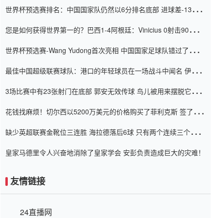
世界杯预选赛排名：中国国家队仍然以6分排名底部 进球差-13令人
震惊
您是如何获得世界第一的？巴西1-4阿根廷：Vinicius 0射击90分钟
内
世界杯预选赛-Wang Yudong首次亮相 中国国家足球队错过了世界
杯0-2
最佳中国超级联赛球队：港口的年轻球员在一场战斗中闻名 伊万放
弃了泰桑（Taishan）
3场比赛中有23张射门在底部 郭安无效传球 鸟儿被用来摆脱它
Setien痴迷于三名后卫
花钱找麻烦！切尔西以5200万美元的价格购买了菲利克斯 签了7年
并在半年内租了夏窗口
缺少英超联赛金靴位三连胜 海拉德落后6球 只有两个连续三个连续
三靴
皇家马德里令人兴奋地消除了皇家学会 安彭负责造成巨大的灾难！
友情链接
24直播网