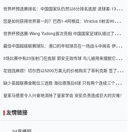
世界杯预选赛排名：中国国家队仍然以6分排名底部 进球差-13令人
震惊
您是如何获得世界第一的？巴西1-4阿根廷：Vinicius 0射击90分钟
内
世界杯预选赛-Wang Yudong首次亮相 中国国家足球队错过了世界
杯0-2
最佳中国超级联赛球队：港口的年轻球员在一场战斗中闻名 伊万放
弃了泰桑（Taishan）
3场比赛中有23张射门在底部 郭安无效传球 鸟儿被用来摆脱它
Setien痴迷于三名后卫
花钱找麻烦！切尔西以5200万美元的价格购买了菲利克斯 签了7年
并在半年内租了夏窗口
缺少英超联赛金靴位三连胜 海拉德落后6球 只有两个连续三个连续
三靴
皇家马德里令人兴奋地消除了皇家学会 安彭负责造成巨大的灾难！
友情链接
24直播网