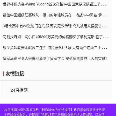
世界杯预选赛-Wang Yudong首次亮相 中国国家足球队错过了世界
杯0-2
最佳中国超级联赛球队：港口的年轻球员在一场战斗中闻名 伊万放
弃了泰桑（Taishan）
3场比赛中有23张射门在底部 郭安无效传球 鸟儿被用来摆脱它
Setien痴迷于三名后卫
花钱找麻烦！切尔西以5200万美元的价格购买了菲利克斯 签了7年
并在半年内租了夏窗口
缺少英超联赛金靴位三连胜 海拉德落后6球 只有两个连续三个连续
三靴
皇家马德里令人兴奋地消除了皇家学会 安彭负责造成巨大的灾难！
友情链接
24直播网
24直播网为您独家呈现☯️【利物浦VS布伦特福德】☯️直播全程高清绿色安
全在线直播服务，还提供利物浦VS布伦特福德直播全场比赛回放，以及精