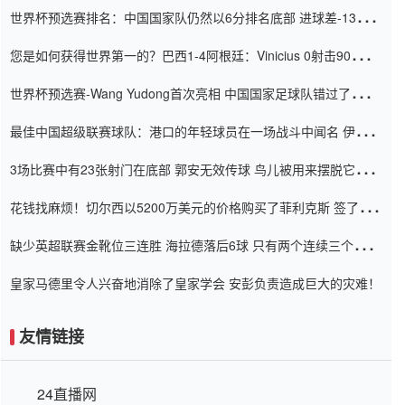
世界杯预选赛排名：中国国家队仍然以6分排名底部 进球差-13令人
震惊
您是如何获得世界第一的？巴西1-4阿根廷：Vinicius 0射击90分钟
内
世界杯预选赛-Wang Yudong首次亮相 中国国家足球队错过了世界
杯0-2
最佳中国超级联赛球队：港口的年轻球员在一场战斗中闻名 伊万放
弃了泰桑（Taishan）
3场比赛中有23张射门在底部 郭安无效传球 鸟儿被用来摆脱它
Setien痴迷于三名后卫
花钱找麻烦！切尔西以5200万美元的价格购买了菲利克斯 签了7年
并在半年内租了夏窗口
缺少英超联赛金靴位三连胜 海拉德落后6球 只有两个连续三个连续
三靴
皇家马德里令人兴奋地消除了皇家学会 安彭负责造成巨大的灾难！
友情链接
24直播网