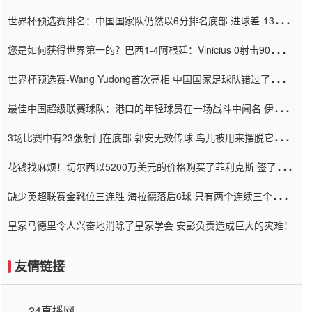
世界杯预选赛排名：中国国家队仍然以6分排名底部 进球差-13令人
震惊
您是如何获得世界第一的？巴西1-4阿根廷：Vinicius 0射击90分钟
内
世界杯预选赛-Wang Yudong首次亮相 中国国家足球队错过了世界
杯0-2
最佳中国超级联赛球队：港口的年轻球员在一场战斗中闻名 伊万放
弃了泰桑（Taishan）
3场比赛中有23张射门在底部 郭安无效传球 鸟儿被用来摆脱它
Setien痴迷于三名后卫
花钱找麻烦！切尔西以5200万美元的价格购买了菲利克斯 签了7年
并在半年内租了夏窗口
缺少英超联赛金靴位三连胜 海拉德落后6球 只有两个连续三个连续
三靴
皇家马德里令人兴奋地消除了皇家学会 安彭负责造成巨大的灾难！
友情链接
24直播网