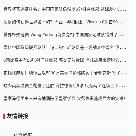
世界杯预选赛排名：中国国家队仍然以6分排名底部 进球差-13令人
震惊
您是如何获得世界第一的？巴西1-4阿根廷：Vinicius 0射击90分钟
内
世界杯预选赛-Wang Yudong首次亮相 中国国家足球队错过了世界
杯0-2
最佳中国超级联赛球队：港口的年轻球员在一场战斗中闻名 伊万放
弃了泰桑（Taishan）
3场比赛中有23张射门在底部 郭安无效传球 鸟儿被用来摆脱它
Setien痴迷于三名后卫
花钱找麻烦！切尔西以5200万美元的价格购买了菲利克斯 签了7年
并在半年内租了夏窗口
缺少英超联赛金靴位三连胜 海拉德落后6球 只有两个连续三个连续
三靴
皇家马德里令人兴奋地消除了皇家学会 安彭负责造成巨大的灾难！
友情链接
24直播网