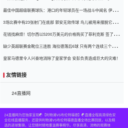
杯0-2
最佳中国超级联赛球队：港口的年轻球员在一场战斗中闻名 伊万放
弃了泰桑（Taishan）
3场比赛中有23张射门在底部 郭安无效传球 鸟儿被用来摆脱它
Setien痴迷于三名后卫
花钱找麻烦！切尔西以5200万美元的价格购买了菲利克斯 签了7年
并在半年内租了夏窗口
缺少英超联赛金靴位三连胜 海拉德落后6球 只有两个连续三个连续
三靴
皇家马德里令人兴奋地消除了皇家学会 安彭负责造成巨大的灾难！
友情链接
24直播网
24直播网为您独家呈现☯️【利物浦VS布伦特福德】☯️直播全程高清绿色安
全在线直播服务，还提供利物浦VS布伦特福德直播全场比赛回放，以及精
选的进球集锦，让您随时随地重温赛事精华。尽享高清、流畅的观赛体