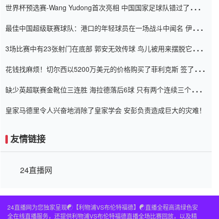
世界杯预选赛-Wang Yudong首次亮相 中国国家足球队错过了世界
杯0-2
最佳中国超级联赛球队：港口的年轻球员在一场战斗中闻名 伊万放
弃了泰桑（Taishan）
3场比赛中有23张射门在底部 郭安无效传球 鸟儿被用来摆脱它
Setien痴迷于三名后卫
花钱找麻烦！切尔西以5200万美元的价格购买了菲利克斯 签了7年
并在半年内租了夏窗口
缺少英超联赛金靴位三连胜 海拉德落后6球 只有两个连续三个连续
三靴
皇家马德里令人兴奋地消除了皇家学会 安彭负责造成巨大的灾难！
友情链接
24直播网
24直播网为您独家呈现☯️【利物浦VS布伦特福德】☯️直播全程高清绿色安
全在线直播服务，还提供利物浦VS布伦特福德直播全场比赛回放，以及精