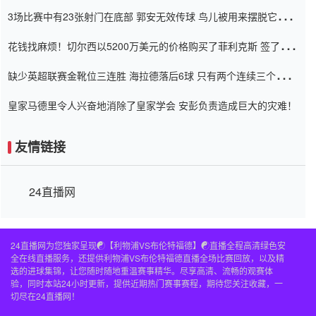
弃了泰桑（Taishan）
3场比赛中有23张射门在底部 郭安无效传球 鸟儿被用来摆脱它
Setien痴迷于三名后卫
花钱找麻烦！切尔西以5200万美元的价格购买了菲利克斯 签了7年
并在半年内租了夏窗口
缺少英超联赛金靴位三连胜 海拉德落后6球 只有两个连续三个连续
三靴
皇家马德里令人兴奋地消除了皇家学会 安彭负责造成巨大的灾难！
友情链接
24直播网
24直播网为您独家呈现☯️【利物浦VS布伦特福德】☯️直播全程高清绿色安
全在线直播服务，还提供利物浦VS布伦特福德直播全场比赛回放，以及精
选的进球集锦，让您随时随地重温赛事精华。尽享高清、流畅的观赛体
验，同时本站24小时更新，提供近期热门赛事赛程，期待您关注收藏，一
切尽在24直播网！