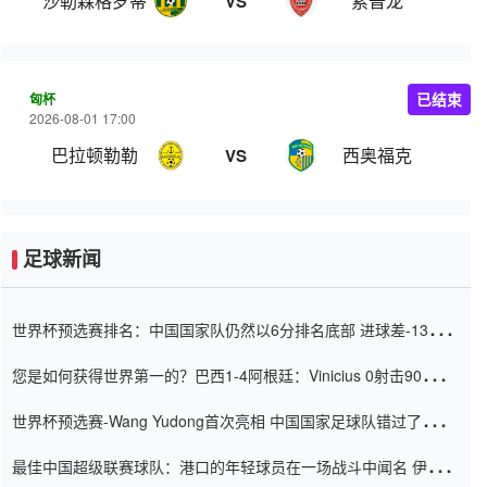
沙勒森格罗蒂
索普龙
VS
匈杯
已结束
2026-08-01 17:00
巴拉顿勒勒
西奥福克
VS
足球新闻
世界杯预选赛排名：中国国家队仍然以6分排名底部 进球差-13令人
震惊
您是如何获得世界第一的？巴西1-4阿根廷：Vinicius 0射击90分钟
内
世界杯预选赛-Wang Yudong首次亮相 中国国家足球队错过了世界
杯0-2
最佳中国超级联赛球队：港口的年轻球员在一场战斗中闻名 伊万放