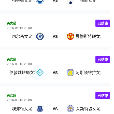
布莱顿女足
热刺女足
VS
英女超
已结束
2026-05-16 20:00
切尔西女足
曼彻斯特联女足
VS
英女超
已结束
2026-05-16 20:00
伦敦城雌狮女足
阿斯顿维拉女足
VS
英女超
已结束
2026-05-16 20:00
埃弗顿女足
莱斯特城女足
VS