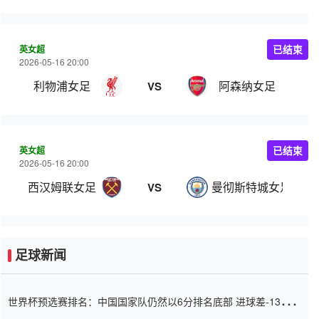
英女超
已结束
2026-05-16 20:00
利物浦女足
阿森纳女足
VS
英女超
已结束
2026-05-16 20:00
西汉姆联女足
曼彻斯特城女足
VS
足球新闻
世界杯预选赛排名：中国国家队仍然以6分排名底部 进球差-13令人
震惊