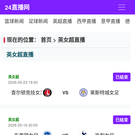
24直播网
篮球新闻
足球新闻
英超直播
西甲直播
意甲直播
德甲
现在的位置：
首页
>
英女超直播
英女超直播
英女超
已结束
2026-05-23 19:30
查尔顿竞技女足
莱斯特城女足
VS
英女超
已结束
2026-05-16 20:00