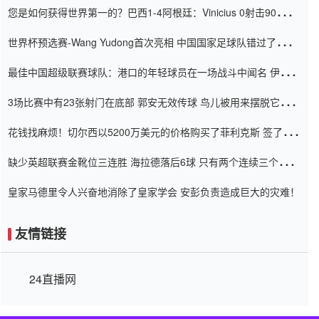
您是如何获得世界第一的？巴西1-4阿根廷：Vinicius 0射击90分钟
内
世界杯预选赛-Wang Yudong首次亮相 中国国家足球队错过了世界
杯0-2
最佳中国超级联赛球队：港口的年轻球员在一场战斗中闻名 伊万放
弃了泰桑（Taishan）
3场比赛中有23张射门在底部 郭安无效传球 鸟儿被用来摆脱它
Setien痴迷于三名后卫
花钱找麻烦！切尔西以5200万美元的价格购买了菲利克斯 签了7年
并在半年内租了夏窗口
缺少英超联赛金靴位三连胜 海拉德落后6球 只有两个连续三个连续
三靴
皇家马德里令人兴奋地消除了皇家学会 安彭负责造成巨大的灾难！
友情链接
24直播网