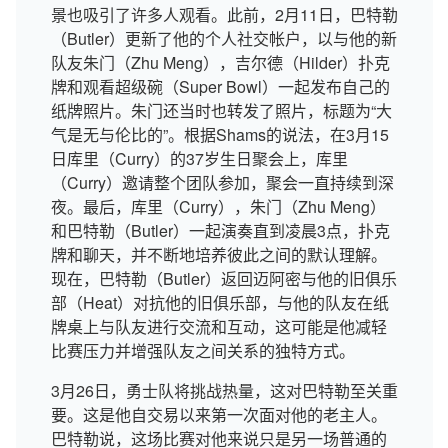
景也吸引了许多人观看。此前，2月11日，巴特勒
（Butler）更新了他的个人社交帐户，以与他的新
队友朱门（Zhu Meng），吉尔德（Hilder）扑克
牌和观看超级碗（Super Bowl）一起发布自己的
纸牌照片。朱门还当时也转发了照片，标题为“大
气是无与伦比的”。根据Shams的说法，在3月15
日库里（Curry）的37岁生日聚会上，库里
（Curry）邀请整个团队参加，聚会一直持续到深
夜。最后，库里（Curry），朱门（Zhu Meng）
和巴特勒（Butler）一起演奏直到凌晨3点，扑克
牌和聊天，并不断地培养彼此之间的默认理解。
现在，巴特勒（Butler）返回迈阿密与他的旧俱乐
部（Heat）对抗他的旧俱乐部，与他的队友在纸
牌桌上与队友进行交流和互动，这可能是他减轻
比赛压力并增强队友之间关系的独特方式。
3月26日，勇士队将挑战热量，这对巴特勒至关重
要。这是他自交易以来第一次面对他的老主人。
巴特勒说，这场比赛对他来说只是另一场普通的