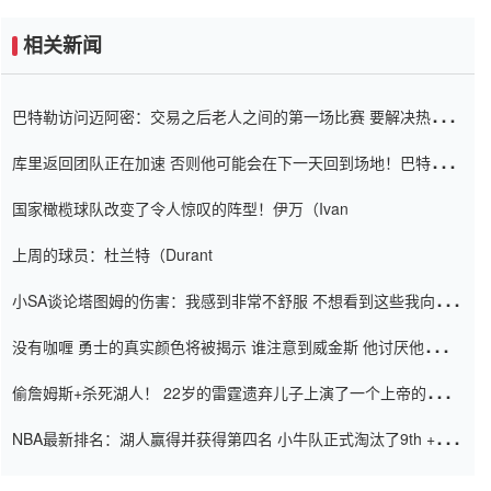
相关新闻
巴特勒访问迈阿密：交易之后老人之间的第一场比赛 要解决热情的
怨恨
库里返回团队正在加速 否则他可能会在下一天回到场地！巴特勒迈
阿密的纸牌游戏引起了人们的关注
国家橄榄球队改变了令人惊叹的阵型！伊万（Ivan
上周的球员：杜兰特（Durant
小SA谈论塔图姆的伤害：我感到非常不舒服 不想看到这些我向他
道歉
没有咖喱 勇士的真实颜色将被揭示 谁注意到威金斯 他讨厌他的老
老板
偷詹姆斯+杀死湖人！ 22岁的雷霆遗弃儿子上演了一个上帝的剧
本：疯狂的反击争夺1亿元人民币的合同
NBA最新排名：湖人赢得并获得第四名 小牛队正式淘汰了9th + 76
人