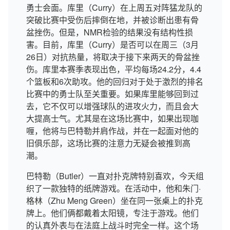
勇士会面。库里（Curry）在上周五对阵猛龙队的
突破比赛中受伤后摔倒在地，并被诊断出患有骨
盆挫伤。但是，NMR检验的结果没有结构性损
害。目前，库里（Curry）是否可以在周三（3月
26日）对抗热量，将取决于接下来两天的骨盆挫
伤。库里本赛季表现出色，平均每场24.2分，4.4
个篮板和6次助攻。他的回归对于处于激烈的排名
比赛中的勇士队至关重要。如果库里能够回到过
去，它不仅可以增强球队的进攻火力，而且会大
大提高士气。尤其是在这场比赛中，如果出现咖
喱，他将与巴特勒并肩作战，并在一起面对他的
旧俱乐部，这场比赛的注意力无疑会被推到高
潮。
巴特勒（Butler）一直对扑克牌特别喜欢，今天组
织了一款独特的纸牌游戏。在活动中，他和朱门·
格林（Zhu Meng Green）坐在同一张桌上的扑克
牌上。他们俩都戴着太阳镜，专注于游戏。他们
的认真外表与在法庭上战斗时完全一样。这个场