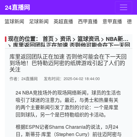
24直播网
篮球新闻
足球新闻
英超直播
西甲直播
意甲直播
德甲
现在的位置：
首页
>
资讯
>
篮球资讯
>
NBA新闻
>
库里返回团队正在加速 否则他可能会在下一天回
到场地！巴特勒迈阿密的纸牌游戏引起了人们的关
库里返回团队正在加速 否则他可能会在下一天回
注
到场地！巴特勒迈阿密的纸牌游戏引起了人们的
关注
作者：
24直播网
发布时间：2025-04-02 18:44:00
24 NBA竞技场外的现场网络新闻，球员的生活也
吸引了球迷的注意力。最近，与勇士和热量有关
的两个主要新闻引发了激烈的讨论：一个是库里
回到球队，另一个是巴特勒组织的卡活动。
根据ESPN记者Shams Charania的说法，3月24
日，斯蒂芬·库里（Stephen Curry）前往迈阿密与