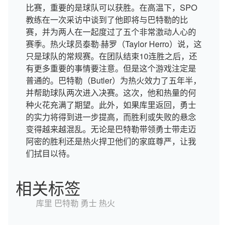
比赛，重要的是球队可以获胜。在高温下，SPO
教练在一次采访中谈到了他即将与巴特勒的比
赛，并为两人在一起度过了五个非常激动人心的
赛季。热火球员泰勒·赫罗（Taylor Herro）说，这
只是球队的常规赛。在团队结束10连胜之后，还
有更多重要的事情要注意。但是这个游戏注定是
普通的。巴特勒（Butler）为热火效力了五年半，
并帮助球队两次进入决赛。这次，他和热量的何
种火花充满了期望。此外，如果库里返回，勇士
的实力将得到进一步提高，而胜利或失败的悬念
变得越来越混乱。无论是巴特勒带领勇士带走迈
阿密的胜利还是热火捍卫他们的家庭尊严，让我
们拭目以待。
相关标签
库里
巴特勒
勇士
热火