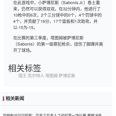
在此游戏中，小萨博尼斯（Sabonis Jr.）卷土重
来，仍然可以获得双双。在32分钟内，他进行了
10枪中的6次，2个三分球中的0个，4个罚球中的
4个，并贡献了16分，17个篮板和1次助攻，并
以-15为-15。
在比赛的第三季度，塔图姆被萨博尼斯
（Sabonis）的第一级罪犯枪杀，扭伤了脚踝并离
开了球场。
相关标签
国王
凯尔特人
塔图姆
萨博尼斯
相关新闻
巴特勒访问迈阿密：交易之后老人之间的第一场比赛 要解决热情的