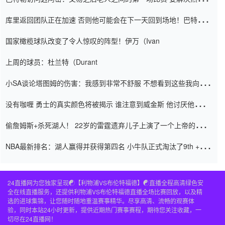
怨恨
库里返回团队正在加速 否则他可能会在下一天回到场地！巴特勒迈
阿密的纸牌游戏引起了人们的关注
国家橄榄球队改变了令人惊叹的阵型！伊万（Ivan
上周的球员：杜兰特（Durant
小SA谈论塔图姆的伤害：我感到非常不舒服 不想看到这些我向他
道歉
没有咖喱 勇士的真实颜色将被揭示 谁注意到威金斯 他讨厌他的老
老板
偷詹姆斯+杀死湖人！ 22岁的雷霆遗弃儿子上演了一个上帝的剧
本：疯狂的反击争夺1亿元人民币的合同
NBA最新排名：湖人赢得并获得第四名 小牛队正式淘汰了9th + 76
人
24直播网为您独家呈现☯️【利物浦VS布伦特福德】☯️直播全程高清绿色安
全在线直播服务，还提供利物浦VS布伦特福德直播全场比赛回放，以及精
选的进球集锦，让您随时随地重温赛事精华。尽享高清、流畅的观赛体
验，同时本站24小时更新，提供近期热门赛事赛程，期待您关注收藏，一
切尽在24直播网！