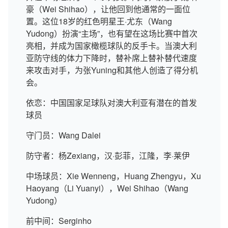
豪（Wei Shihao），让他回到他通常的一面位
置。这位18岁的红色明星王·尤东（Wang
Yudong）扮演“主场”，也有望在这场比赛中首次
亮相，并成为国家橄榄球队的反手卡。当澳大利
亚防守线的体力下降时，替补席上替补替代速度
来攻击对手，为张Yuning和其他人创造了得分机
会。
依恋：中国国家足球队对澳大利亚有潜在的首发
球员
守门员：Wang Dalei
防守者：杨Zexiang，汉·彭菲，江隆，李·莱伊
中场球员：Xie Wenneng，Huang Zhengyu，Xu
Haoyang（Li Yuanyi），Wei Shihao（Wang
Yudong）
前中间：Serginho