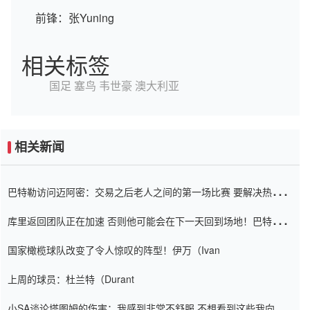
前锋：张Yuning
相关标签
国足
塞鸟
韦世豪
澳大利亚
相关新闻
巴特勒访问迈阿密：交易之后老人之间的第一场比赛 要解决热情的
怨恨
库里返回团队正在加速 否则他可能会在下一天回到场地！巴特勒迈
阿密的纸牌游戏引起了人们的关注
国家橄榄球队改变了令人惊叹的阵型！伊万（Ivan
上周的球员：杜兰特（Durant
小SA谈论塔图姆的伤害：我感到非常不舒服 不想看到这些我向他